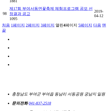
1881
제17회 부여서동연꽃축제 체험프로그램 공모 선
2019-
98
정결과 공고
04-12
1095
처음
1
페이지
2
페이지
3
페이지
열린
4
페이지
5
페이지
다음
맨
끝
충청남도 부여군 부여읍 동남리 서동공원 궁남지 일원
문의전화
041-837-2518