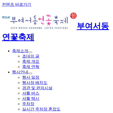
컨텐츠 바로가기
부여서동
연꽃축제
축제소개
초대의 글
축제 개요
축제 연혁
행사안내
행사 일정
행사장 배치도
경관 및 편의시설
셔틀 버스
셔틀 택시
주차장
실시간 주차장 혼잡도