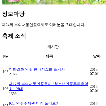
정보
마당
제24회 부여서동연꽃축제로 여러분을 초대합니다.
축제 소식
게시판
No
제목
날짜
천화일화 연꽃 판타지쇼를 즐기자
2019-
107
07-01
2166
제17회 부여서동연꽃축제 "청소년연꽃푸른음악
2019-
106
회" 안내
07-01
1356
ICT 연꽃주제관 미리 둘러보기
2019-
105