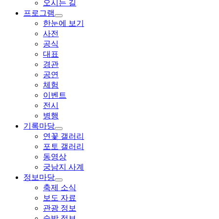
오시는 길
프로그램
한눈에 보기
사전
공식
대표
경관
공연
체험
이벤트
전시
병행
기록마당
연꽃 갤러리
포토 갤러리
동영상
궁남지 사계
정보마당
축제 소식
보도 자료
관광 정보
숙박 정보