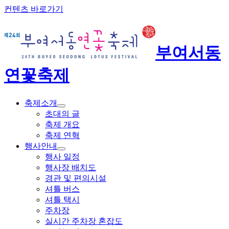
컨텐츠 바로가기
부여서동
연꽃축제
축제소개
초대의 글
축제 개요
축제 연혁
행사안내
행사 일정
행사장 배치도
경관 및 편의시설
셔틀 버스
셔틀 택시
주차장
실시간 주차장 혼잡도