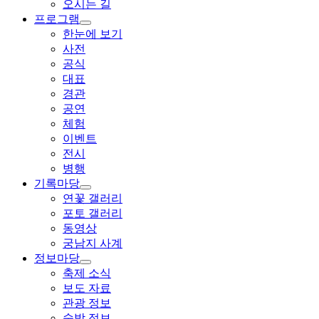
오시는 길
프로그램
한눈에 보기
사전
공식
대표
경관
공연
체험
이벤트
전시
병행
기록마당
연꽃 갤러리
포토 갤러리
동영상
궁남지 사계
정보마당
축제 소식
보도 자료
관광 정보
숙박 정보