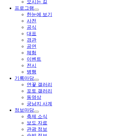
오시는 길
프로그램
한눈에 보기
사전
공식
대표
경관
공연
체험
이벤트
전시
병행
기록마당
연꽃 갤러리
포토 갤러리
동영상
궁남지 사계
정보마당
축제 소식
보도 자료
관광 정보
숙박 정보