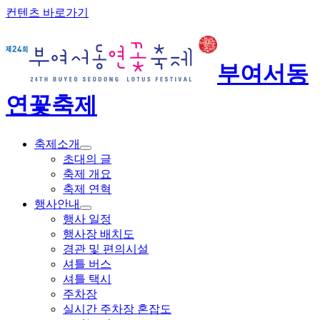
컨텐츠 바로가기
부여서동
연꽃축제
축제소개
초대의 글
축제 개요
축제 연혁
행사안내
행사 일정
행사장 배치도
경관 및 편의시설
셔틀 버스
셔틀 택시
주차장
실시간 주차장 혼잡도