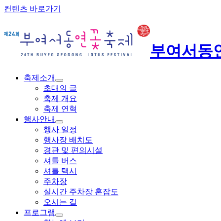
컨텐츠 바로가기
부여서동
축제소개
초대의 글
축제 개요
축제 연혁
행사안내
행사 일정
행사장 배치도
경관 및 편의시설
셔틀 버스
셔틀 택시
주차장
실시간 주차장 혼잡도
오시는 길
프로그램