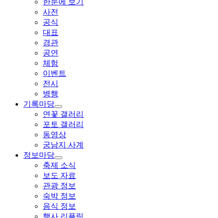
한눈에 보기
사전
공식
대표
경관
공연
체험
이벤트
전시
병행
기록마당
연꽃 갤러리
포토 갤러리
동영상
궁남지 사계
정보마당
축제 소식
보도 자료
관광 정보
숙박 정보
음식 정보
행사 리플릿