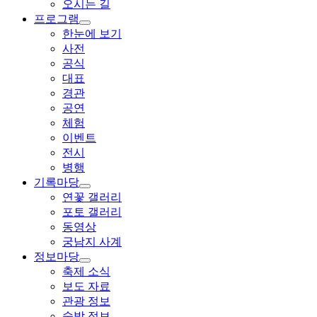
오시는 길
프로그램
한눈에 보기
사전
공식
대표
경관
공연
체험
이벤트
전시
병행
기록마당
연꽃 갤러리
포토 갤러리
동영상
궁남지 사계
정보마당
축제 소식
보도 자료
관광 정보
숙박 정보