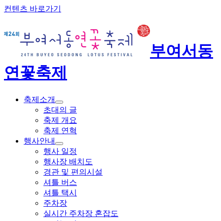
컨텐츠 바로가기
부여서동
연꽃축제
축제소개
초대의 글
축제 개요
축제 연혁
행사안내
행사 일정
행사장 배치도
경관 및 편의시설
셔틀 버스
셔틀 택시
주차장
실시간 주차장 혼잡도