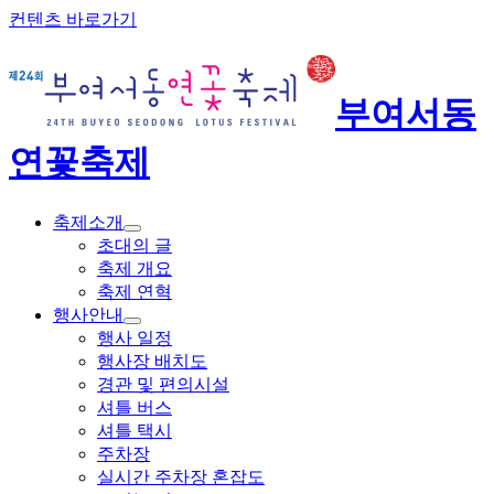
컨텐츠 바로가기
부여서동
연꽃축제
축제소개
초대의 글
축제 개요
축제 연혁
행사안내
행사 일정
행사장 배치도
경관 및 편의시설
셔틀 버스
셔틀 택시
주차장
실시간 주차장 혼잡도