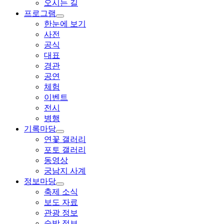
오시는 길
프로그램
한눈에 보기
사전
공식
대표
경관
공연
체험
이벤트
전시
병행
기록마당
연꽃 갤러리
포토 갤러리
동영상
궁남지 사계
정보마당
축제 소식
보도 자료
관광 정보
숙박 정보