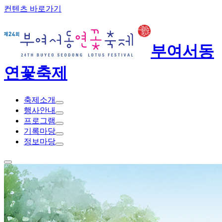
컨텐츠 바로가기
부여서동
연꽃축제
축
제
소
개
행
사
안
내
프
로
그
램
기
록
마
당
정
보
마
당