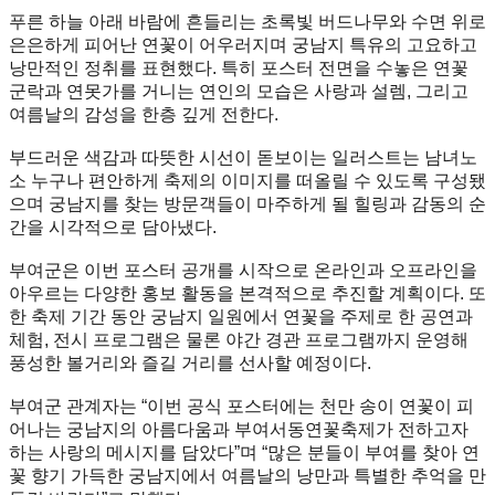
푸른 하늘 아래 바람에 흔들리는 초록빛 버드나무와 수면 위로
은은하게 피어난 연꽃이 어우러지며 궁남지 특유의 고요하고
낭만적인 정취를 표현했다. 특히 포스터 전면을 수놓은 연꽃
군락과 연못가를 거니는 연인의 모습은 사랑과 설렘, 그리고
여름날의 감성을 한층 깊게 전한다.
부드러운 색감과 따뜻한 시선이 돋보이는 일러스트는 남녀노
소 누구나 편안하게 축제의 이미지를 떠올릴 수 있도록 구성됐
으며 궁남지를 찾는 방문객들이 마주하게 될 힐링과 감동의 순
간을 시각적으로 담아냈다.
부여군은 이번 포스터 공개를 시작으로 온라인과 오프라인을
아우르는 다양한 홍보 활동을 본격적으로 추진할 계획이다. 또
한 축제 기간 동안 궁남지 일원에서 연꽃을 주제로 한 공연과
체험, 전시 프로그램은 물론 야간 경관 프로그램까지 운영해
풍성한 볼거리와 즐길 거리를 선사할 예정이다.
부여군 관계자는 “이번 공식 포스터에는 천만 송이 연꽃이 피
어나는 궁남지의 아름다움과 부여서동연꽃축제가 전하고자
하는 사랑의 메시지를 담았다”며 “많은 분들이 부여를 찾아 연
꽃 향기 가득한 궁남지에서 여름날의 낭만과 특별한 추억을 만