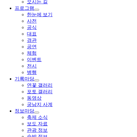
오시는 길
프로그램
한눈에 보기
사전
공식
대표
경관
공연
체험
이벤트
전시
병행
기록마당
연꽃 갤러리
포토 갤러리
동영상
궁남지 사계
정보마당
축제 소식
보도 자료
관광 정보
숙박 정보