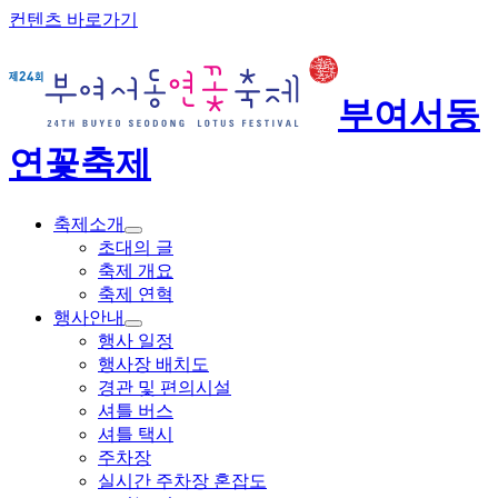
컨텐츠 바로가기
부여서동
연꽃축제
축제소개
초대의 글
축제 개요
축제 연혁
행사안내
행사 일정
행사장 배치도
경관 및 편의시설
셔틀 버스
셔틀 택시
주차장
실시간 주차장 혼잡도