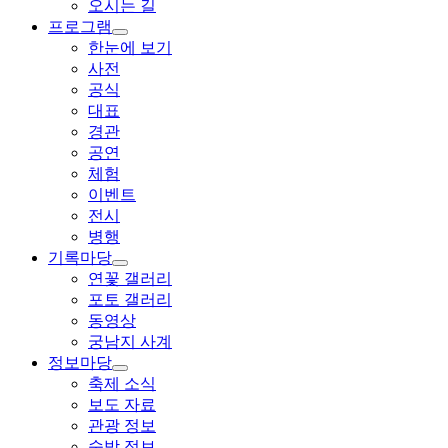
오시는 길
프로그램
한눈에 보기
사전
공식
대표
경관
공연
체험
이벤트
전시
병행
기록마당
연꽃 갤러리
포토 갤러리
동영상
궁남지 사계
정보마당
축제 소식
보도 자료
관광 정보
숙박 정보