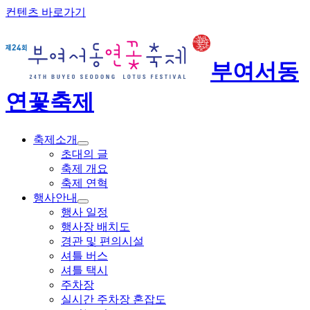
컨텐츠 바로가기
부여서동
연꽃축제
축제소개
초대의 글
축제 개요
축제 연혁
행사안내
행사 일정
행사장 배치도
경관 및 편의시설
셔틀 버스
셔틀 택시
주차장
실시간 주차장 혼잡도