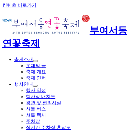
컨텐츠 바로가기
부여서동
연꽃축제
축제소개
초대의 글
축제 개요
축제 연혁
행사안내
행사 일정
행사장 배치도
경관 및 편의시설
셔틀 버스
셔틀 택시
주차장
실시간 주차장 혼잡도