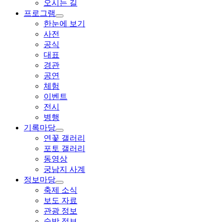
오시는 길
프로그램
한눈에 보기
사전
공식
대표
경관
공연
체험
이벤트
전시
병행
기록마당
연꽃 갤러리
포토 갤러리
동영상
궁남지 사계
정보마당
축제 소식
보도 자료
관광 정보
숙박 정보