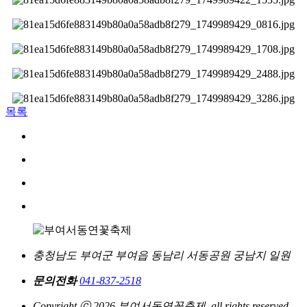
목록
충청남도 부여군 부여읍 동남리 서동공원 궁남지 일원
문의전화
041-837-2518
Copyright ⓒ 2026 부여서동연꽃축제. all rights reserved.