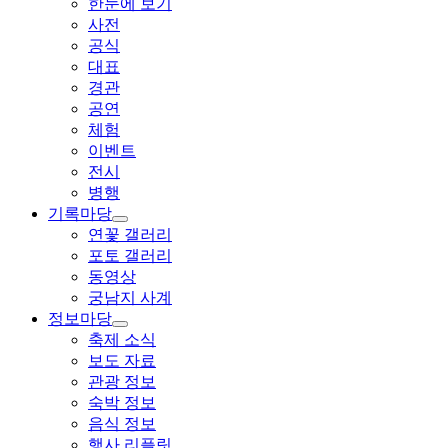
한눈에 보기
사전
공식
대표
경관
공연
체험
이벤트
전시
병행
기록마당
연꽃 갤러리
포토 갤러리
동영상
궁남지 사계
정보마당
축제 소식
보도 자료
관광 정보
숙박 정보
음식 정보
행사 리플릿