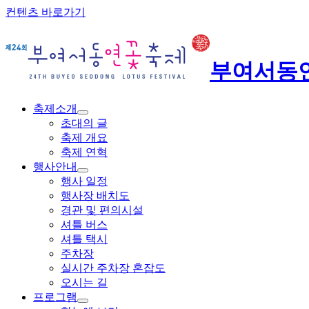
컨텐츠 바로가기
부여서동
축제소개
초대의 글
축제 개요
축제 연혁
행사안내
행사 일정
행사장 배치도
경관 및 편의시설
셔틀 버스
셔틀 택시
주차장
실시간 주차장 혼잡도
오시는 길
프로그램