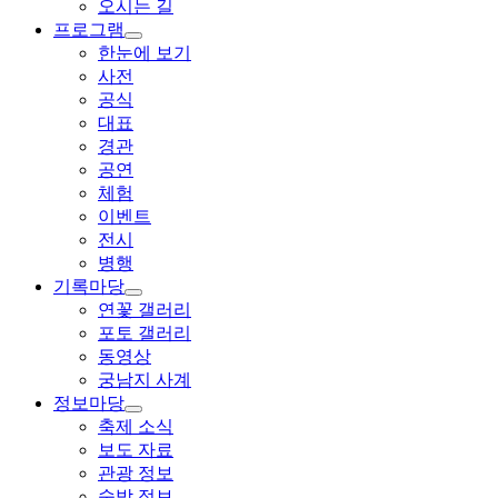
오시는 길
프로그램
한눈에 보기
사전
공식
대표
경관
공연
체험
이벤트
전시
병행
기록마당
연꽃 갤러리
포토 갤러리
동영상
궁남지 사계
정보마당
축제 소식
보도 자료
관광 정보
숙박 정보