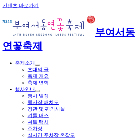
컨텐츠 바로가기
부여서동
연꽃축제
축제소개
초대의 글
축제 개요
축제 연혁
행사안내
행사 일정
행사장 배치도
경관 및 편의시설
셔틀 버스
셔틀 택시
주차장
실시간 주차장 혼잡도