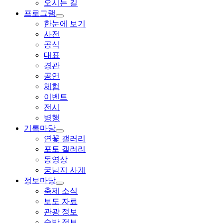
오시는 길
프로그램
한눈에 보기
사전
공식
대표
경관
공연
체험
이벤트
전시
병행
기록마당
연꽃 갤러리
포토 갤러리
동영상
궁남지 사계
정보마당
축제 소식
보도 자료
관광 정보
숙박 정보