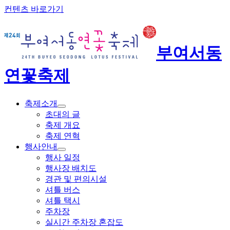
컨텐츠 바로가기
부여서동
연꽃축제
축제소개
초대의 글
축제 개요
축제 연혁
행사안내
행사 일정
행사장 배치도
경관 및 편의시설
셔틀 버스
셔틀 택시
주차장
실시간 주차장 혼잡도