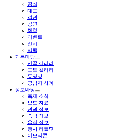
공식
대표
경관
공연
체험
이벤트
전시
병행
기록마당
연꽃 갤러리
포토 갤러리
동영상
궁남지 사계
정보마당
축제 소식
보도 자료
관광 정보
숙박 정보
음식 정보
행사 리플릿
이모티콘