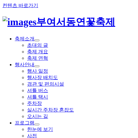
컨텐츠 바로가기
부여서동연꽃축제
축제소개
초대의 글
축제 개요
축제 연혁
행사안내
행사 일정
행사장 배치도
경관 및 편의시설
셔틀 버스
셔틀 택시
주차장
실시간 주차장 혼잡도
오시는 길
프로그램
한눈에 보기
사전