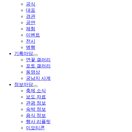
공식
대표
경관
공연
체험
이벤트
전시
병행
기록마당
연꽃 갤러리
포토 갤러리
동영상
궁남지 사계
정보마당
축제 소식
보도 자료
관광 정보
숙박 정보
음식 정보
행사 리플릿
이모티콘