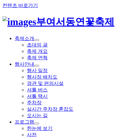
컨텐츠 바로가기
부여서동연꽃축제
축제소개
초대의 글
축제 개요
축제 연혁
행사안내
행사 일정
행사장 배치도
경관 및 편의시설
셔틀 버스
셔틀 택시
주차장
실시간 주차장 혼잡도
오시는 길
프로그램
한눈에 보기
사전