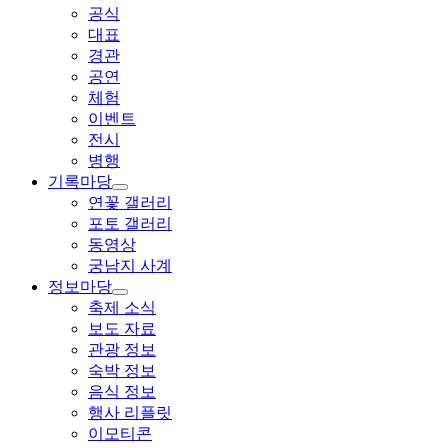
공식
대표
경관
공연
체험
이벤트
전시
병행
기록마당
연꽃 갤러리
포토 갤러리
동영상
궁남지 사계
정보마당
축제 소식
보도 자료
관광 정보
숙박 정보
음식 정보
행사 리플릿
이모티콘