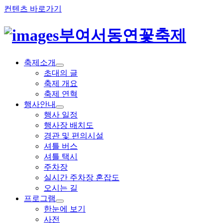
컨텐츠 바로가기
부여서동연꽃축제
축제소개
초대의 글
축제 개요
축제 연혁
행사안내
행사 일정
행사장 배치도
경관 및 편의시설
셔틀 버스
셔틀 택시
주차장
실시간 주차장 혼잡도
오시는 길
프로그램
한눈에 보기
사전