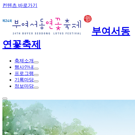
컨텐츠 바로가기
부여서동
연꽃축제
축제소개
행사안내
프로그램
기록마당
정보마당