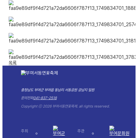
목록
충청남도 부여군 부여읍 동남리 서동공원 궁남지 일원
문의전화
041-837-2518
Copyright ⓒ 2026 부여서동연꽃축제. all rights reserved.
주최
주관