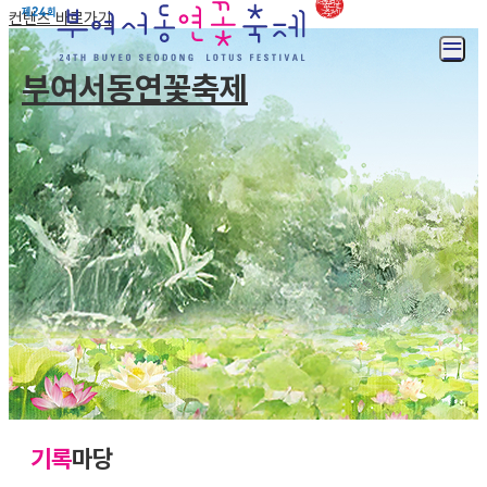
컨텐츠 바로가기
부여서동연꽃축제
기록
마당