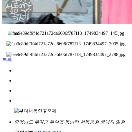
목록
충청남도 부여군 부여읍 동남리 서동공원 궁남지 일원