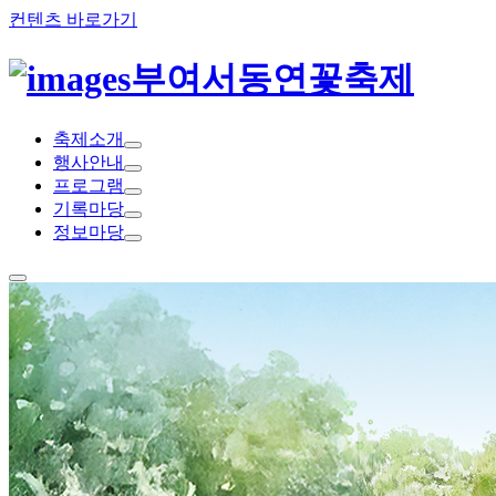
컨텐츠 바로가기
부여서동연꽃축제
축
제
소
개
행
사
안
내
프
로
그
램
기
록
마
당
정
보
마
당