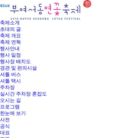
부
여
서
동
축제소개
연
초대의 글
꽃
축제 개요
축
축제 연혁
제
행사안내
행사 일정
행사장 배치도
경관 및 편의시설
셔틀 버스
셔틀 택시
주차장
실시간 주차장 혼잡도
오시는 길
프로그램
한눈에 보기
사전
공식
대표