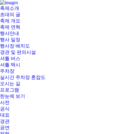
부
축제소개
여
초대의 글
서
축제 개요
동
축제 연혁
연
행사안내
꽃
행사 일정
축
행사장 배치도
제
경관 및 편의시설
셔틀 버스
셔틀 택시
주차장
실시간 주차장 혼잡도
오시는 길
프로그램
한눈에 보기
사전
공식
대표
경관
공연
체험