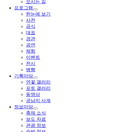
오시는 길
프로그램
한눈에 보기
사전
공식
대표
경관
공연
체험
이벤트
전시
병행
기록마당
연꽃 갤러리
포토 갤러리
동영상
궁남지 사계
정보마당
축제 소식
보도 자료
관광 정보
숙박 정보