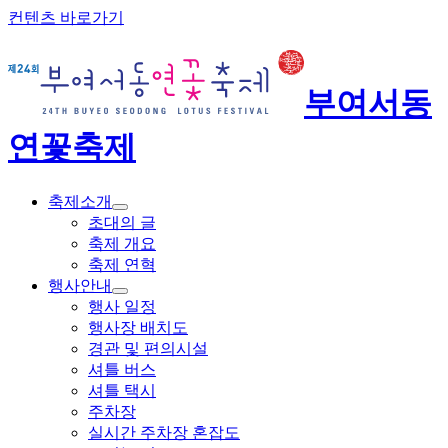
컨텐츠 바로가기
부여서동
연꽃축제
축제소개
초대의 글
축제 개요
축제 연혁
행사안내
행사 일정
행사장 배치도
경관 및 편의시설
셔틀 버스
셔틀 택시
주차장
실시간 주차장 혼잡도