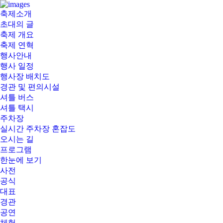
부
축제소개
여
초대의 글
서
축제 개요
동
축제 연혁
연
행사안내
꽃
행사 일정
축
행사장 배치도
제
경관 및 편의시설
셔틀 버스
셔틀 택시
주차장
실시간 주차장 혼잡도
오시는 길
프로그램
한눈에 보기
사전
공식
대표
경관
공연
체험