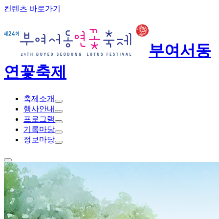
컨텐츠 바로가기
부여서동
연꽃축제
축제소개
행사안내
프로그램
기록마당
정보마당