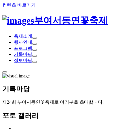
컨텐츠 바로가기
부여서동연꽃축제
축
제
소
개
행
사
안
내
프
로
그
램
기
록
마
당
정
보
마
당
기록
마당
제24회 부여서동연꽃축제로 여러분을 초대합니다.
포
토
갤
러
리