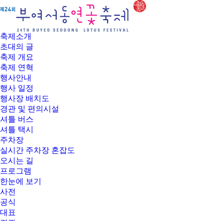
부
여
서
동
축제소개
연
초대의 글
꽃
축제 개요
축
축제 연혁
제
행사안내
행사 일정
행사장 배치도
경관 및 편의시설
셔틀 버스
셔틀 택시
주차장
실시간 주차장 혼잡도
오시는 길
프로그램
한눈에 보기
사전
공식
대표