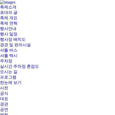
부
축제소개
여
초대의 글
서
축제 개요
동
축제 연혁
연
행사안내
꽃
행사 일정
축
행사장 배치도
제
경관 및 편의시설
셔틀 버스
셔틀 택시
주차장
실시간 주차장 혼잡도
오시는 길
프로그램
한눈에 보기
사전
공식
대표
경관
공연
체험