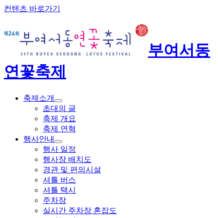
컨텐츠 바로가기
부여서동
연꽃축제
축제소개
초대의 글
축제 개요
축제 연혁
행사안내
행사 일정
행사장 배치도
경관 및 편의시설
셔틀 버스
셔틀 택시
주차장
실시간 주차장 혼잡도