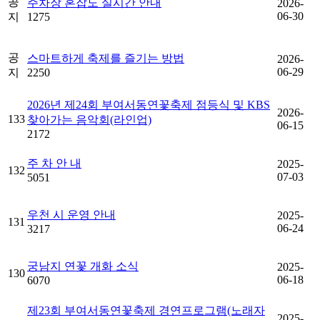
공
주차장 혼잡도 실시간 안내
2026-
06-30
지
1275
공
스마트하게 축제를 즐기는 방법
2026-
06-29
지
2250
2026년 제24회 부여서동연꽃축제 점등식 및 KBS
2026-
133
찾아가는 음악회(라인업)
06-15
2172
주 차 안 내
2025-
132
07-03
5051
우천 시 운영 안내
2025-
131
06-24
3217
궁남지 연꽃 개화 소식
2025-
130
06-18
6070
제23회 부여서동연꽃축제 경연프로그램(노래자
2025-