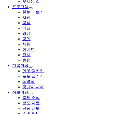
오시는 길
프로그램
한눈에 보기
사전
공식
대표
경관
공연
체험
이벤트
전시
병행
기록마당
연꽃 갤러리
포토 갤러리
동영상
궁남지 사계
정보마당
축제 소식
보도 자료
관광 정보
숙박 정보