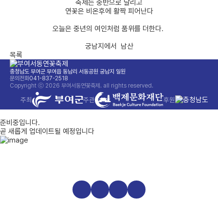
축제는 중반으로 달리고
연꽃은 비온후에 활짝 피어난다
오늘은 중년의 여인처럼 품위를 더한다.
궁남지에서 남산
목록
충청남도 부여군 부여읍 동남리 서동공원 궁남지 일원
문의전화
041-837-2518
Copyright ⓒ 2026 부여서동연꽃축제. all rights reserved.
주최
주관
후원
준비중
입니다.
곧 새롭게 업데이트될 예정입니다