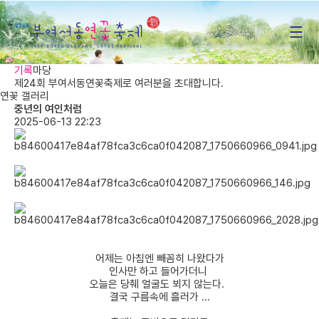
부여서동연꽃축제
기록
마당
제24회 부여서동연꽃축제로 여러분을 초대합니다.
연꽃 갤러리
중년의 여인처럼
2025-06-13 22:23
어제는 아침엔 빼꼼히 나왔다가
인사만 하고 들어가더니
오늘은 당췌 얼굴도 뵈지 않는다.
결국 구름속에 흘러가 ...